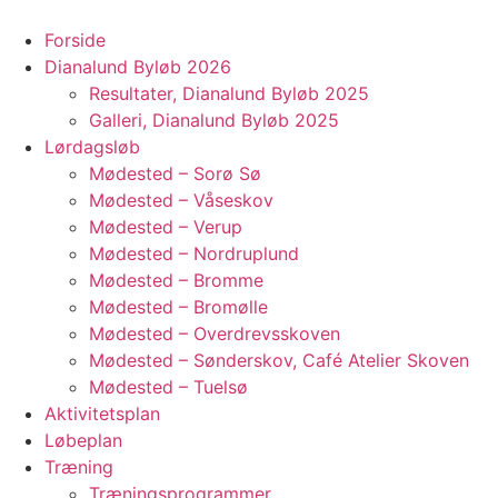
Videre
til
Forside
indhold
Dianalund Byløb 2026
Resultater, Dianalund Byløb 2025
Galleri, Dianalund Byløb 2025
Lørdagsløb
Mødested – Sorø Sø
Mødested – Våseskov
Mødested – Verup
Mødested – Nordruplund
Mødested – Bromme
Mødested – Bromølle
Mødested – Overdrevsskoven
Mødested – Sønderskov, Café Atelier Skoven
Mødested – Tuelsø
Aktivitetsplan
Løbeplan
Træning
Træningsprogrammer